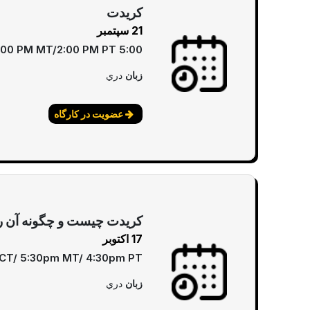
کریدت
21 سپتمبر
5:00 pm EST/4:00 PM CT/3:00 PM MT/2:00 PM PT
زبان
دري
عضویت در کارگاه
کریدت چیست و چگونه آن را 
17 اکتوبر
 CT/ 5:30pm MT/ 4:30pm PT
زبان
دري