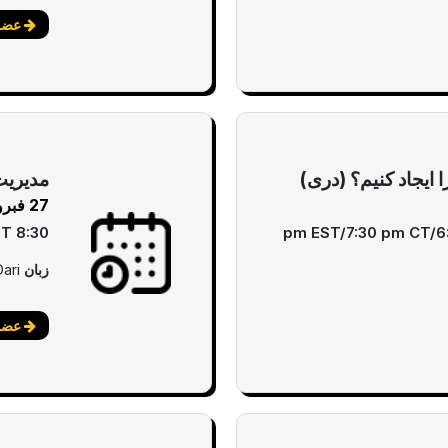
عضوی
ایجاد کنیم؟ (دری)
مدیریت
27 فبروری
8:30 pm EST/7:30 pm CT/6:30 pm MT/5:30 pm PT
زبان
Dari
عضوی