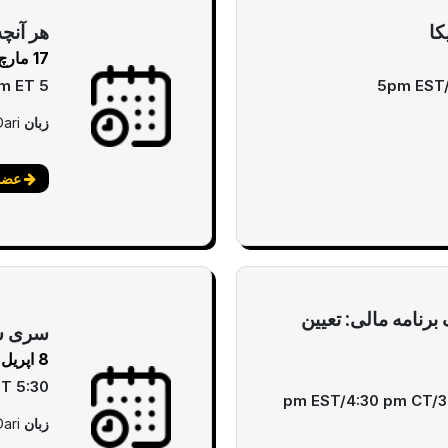
کا
هر آنچه
17 مارچ
5 pm ET
5pm EST
زبان
Dari
عضوی
رنامه مالی: تعیین
سری سل
8 اپریل
5:30 pm EST/4:30 pm CT/3:30 pm MT/2:30 pm PT
زبان
Dari