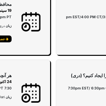
محافظت
19 سپتمبر
0pm PT
زبان
دري
عضوی
ایجاد کنیم؟ (دری)
هر آنچه
24 اکتوبر
7:30 PM ET/6:30 PM CT/ 5:30 PM MT/ 4:30 PM PT
7:30pm EST/ 6:30pm
زبان
Dari