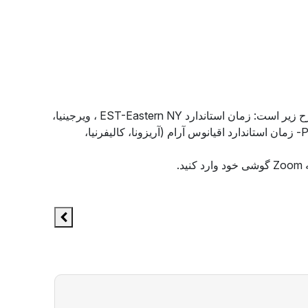
لطفاً به زمانهای کلاس توجه داشته باشید، زیرا آنها برای همه مناطق زمانی در ایالات متحده فهرست شده اند . مناطق زمانی به شرح زیر است: زمان استاندارد EST-Eastern NY ، ویرجینیا،
جورجیا، و غیره(، CT-زمان مرکزی (ایلینوی، تگزاس، ویسکانسین، و غیره)، زمان MT-Mountain (کلرادو، وایومینگ، و غیره)، PST- زمان استاندارد اقیانوس آرام (آریزونا، کالیفرنیا،