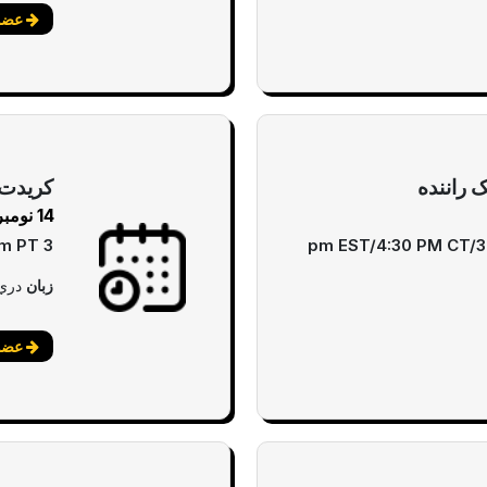
عضوی
 راننده
کریدت 
14 نومبر
3 pm EST/2 pm CT/ 1 pm MT/ 12 pm PT
زبان
دري
عضوی